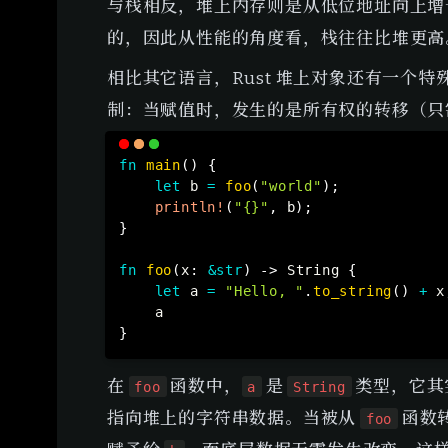
与栈相反，堆上内存则是从低位地址向上增
的，因此从性能的角度看，栈往往比堆更高
相比其它语言，Rust 堆上对象还有一个
制：当赋值时，发生的是所有权的转移（只
fn
main
(
)
{
let
 b 
=
foo
(
"world"
)
;
println!
(
"{}"
,
 b
)
;
}
fn
foo
(
x
:
&
str
)
->
String
{
let
 a 
=
"Hello, "
.
to_string
(
)
+
 x
}
在 
 函数中，
 是 
 类型，它
foo
a
String
指向堆上的字符串数据。当被从 
 函数
foo