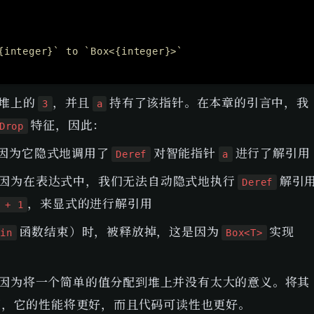
{integer}` to `Box<{integer}>`
堆上的 
，并且 
 持有了该指针。在本章的引言中，我
3
a
 特征，因此：
Drop
是因为它隐式地调用了 
 对智能指针 
 进行了解引用
Deref
a
是因为在表达式中，我们无法自动隐式地执行 
 解引
Deref
，来显式的进行解引用
 + 1
 函数结束）时，被释放掉，这是因为 
 实现
ain
Box<T>
因为将一个简单的值分配到堆上并没有太大的意义。将其
因，它的性能将更好，而且代码可读性也更好。