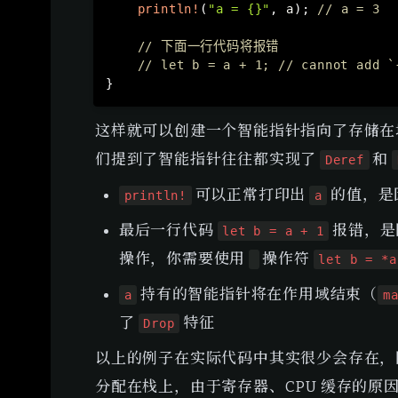
println!
(
"a = {}"
,
 a
)
;
// a = 3
// 下面一行代码将报错
// let b = a + 1; // cannot add `
}
这样就可以创建一个智能指针指向了存储在
们提到了智能指针往往都实现了 
 和 
Deref
 可以正常打印出 
 的值，
println!
a
最后一行代码 
 报错，
let b = a + 1
操作，你需要使用 
 操作符 
let b = *a
 持有的智能指针将在作用域结束（
a
m
了 
 特征
Drop
以上的例子在实际代码中其实很少会存在，
分配在栈上，由于寄存器、CPU 缓存的原