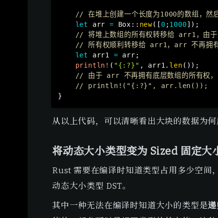
// 在堆上创建一个长度为1000的数组，
let
 arr 
=
Box
::
new
(
[
0
;
1000
]
)
;
// 将堆上数组的所有权转移给 arr1，
// 所有权顺利转移给 arr1，arr 不再
let
 arr1 
=
 arr
;
println!
(
"{:?}"
,
 arr1
.
len
(
)
)
;
// 由于 arr 不再拥有底层数组的所有权
// println!("{:?}", arr.len());
}
从以上代码，可以清晰看出大块的数据为何
将动态大小类型变为 Sized 固定大
Rust 需要在编译时知道类型占用多少空
动态大小类型 DST。
其中一种无法在编译时知道大小的类型是
递