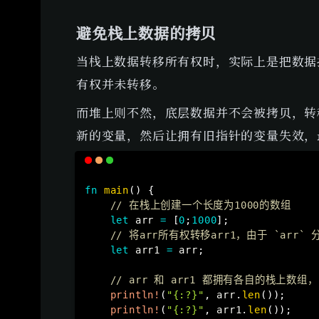
避免栈上数据的拷贝
当栈上数据转移所有权时，实际上是把数据
有权并未转移。
而堆上则不然，底层数据并不会被拷贝，转
新的变量，然后让拥有旧指针的变量失效，
fn
main
(
)
{
// 在栈上创建一个长度为1000的数组
let
 arr 
=
[
0
;
1000
]
;
// 将arr所有权转移arr1，由于 `a
let
 arr1 
=
 arr
;
// arr 和 arr1 都拥有各自的栈上数
println!
(
"{:?}"
,
 arr
.
len
(
)
)
;
println!
(
"{:?}"
,
 arr1
.
len
(
)
)
;