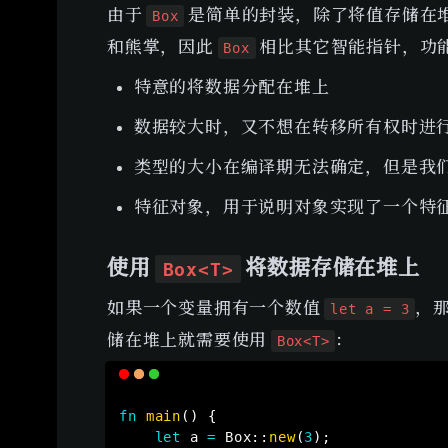
由于 
 是简单的封装，除了将值存储在
Box
和熊掌，因此 
 相比其它智能指针，功
Box
特意的将数据分配在堆上
数据较大时，又不想在转移所有权时进
类型的大小在编译期无法确定，但是我
特征对象，用于说明对象实现了一个特
使用 
 将数据存储在堆上
Box<T>
如果一个变量拥有一个数值 
，那
let a = 3
储在堆上就需要使用 
：
Box<T>
fn
main
(
)
{
let
 a 
=
Box
::
new
(
3
)
;